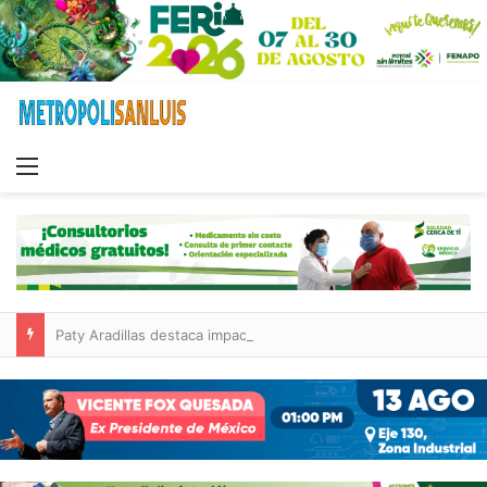
Menu
Paty Aradillas destaca impacto del nuevo desnivel de Circuito Potosí en la movilidad de Villa de Pozos