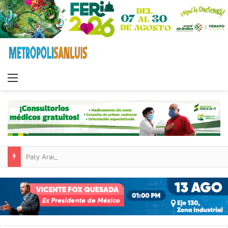
Menu
Paty Aradillas destaca impacto del nuevo desnivel de Circuito Potosí en la movilidad de Villa de Pozos