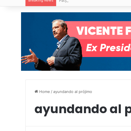
Breaking News
Paty Aradillas destaca impacto del nuev
Home
/
ayundando al prójimo
ayundando al 