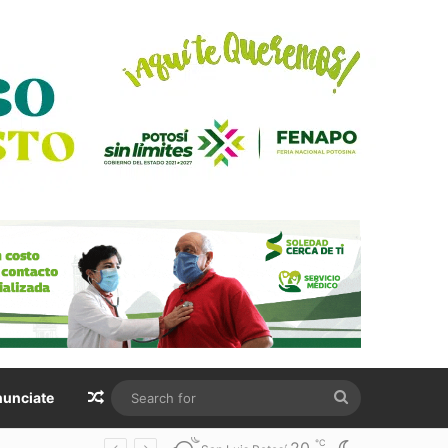
Random Article
Search
unciate
for
℃