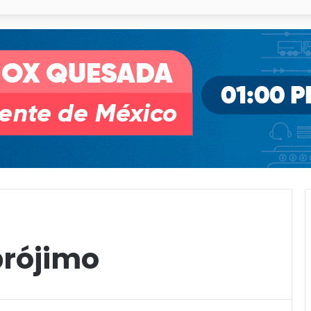
o desnivel de Circuito Potosí en la movilidad de Villa de Pozos
prójimo