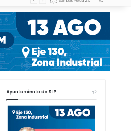
20
Switch skin
San Luis Potosí
Ayuntamiento de SLP