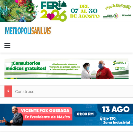
Menu
Construcción de tres nuevas aulas en Capullito III registra avances en Soledad