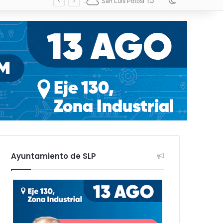
15
Switch skin
San Luis Potosí
Ayuntamiento de SLP