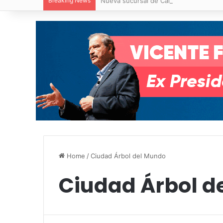
Breaking News
Nueva sucursal de CarneMart llega a V
Home
/
Ciudad Árbol del Mundo
Ciudad Árbol d