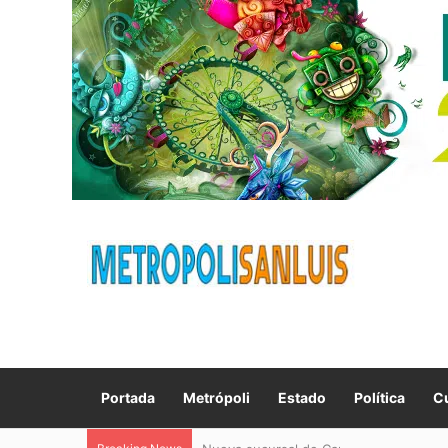
Portada
Metrópoli
Estado
Política
Cu