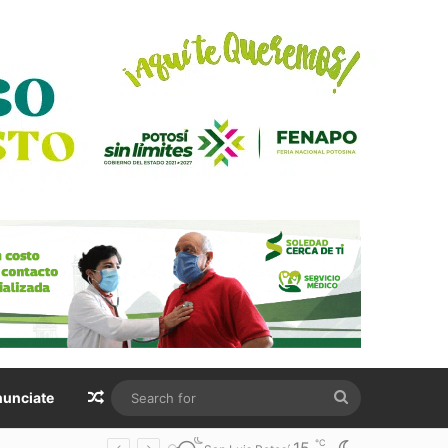
Random Article
Search
unciate
for
℃