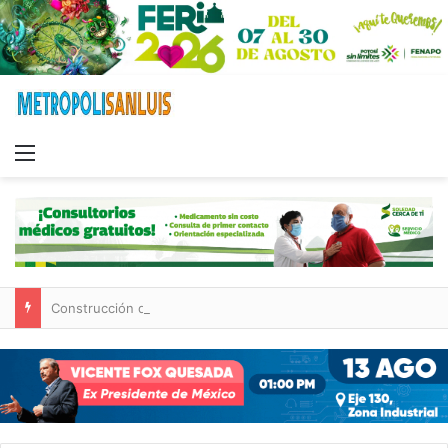
Menu
Construcción de tres nuevas aulas en Capullito III registra avances en Soledad