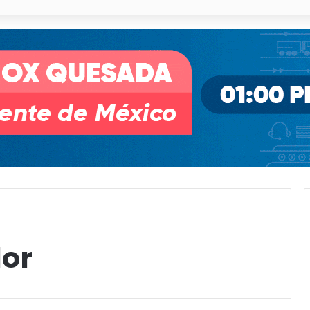
illa de Pozos con inversión y generación de empleos
or