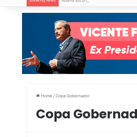
Breaking News
Nueva sucursal de CarneMart llega a V
Home
/
Copa Gobernador
Copa Gobernad