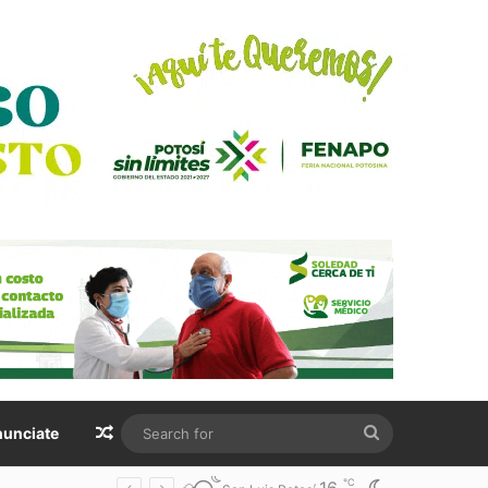
Random Article
Search
unciate
for
℃