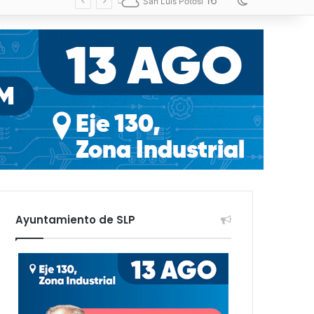
16
Switch skin
San Luis Potosí
Ayuntamiento de SLP