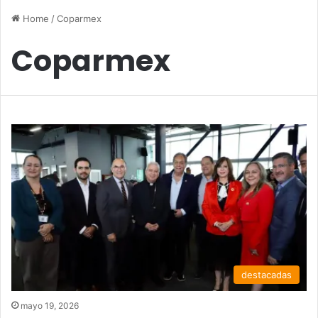
Home
/
Coparmex
Coparmex
destacadas
mayo 19, 2026