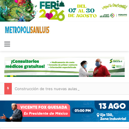
Menu
Construcción de tres nuevas aulas en Capullito III registra avances en Soledad