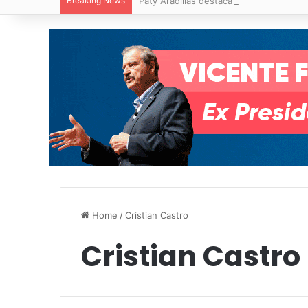
Breaking News
Paty Aradillas destaca impacto del nuev
Home
/
Cristian Castro
Cristian Castro