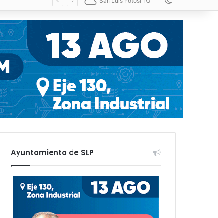
16
Switch skin
San Luis Potosí
Ayuntamiento de SLP