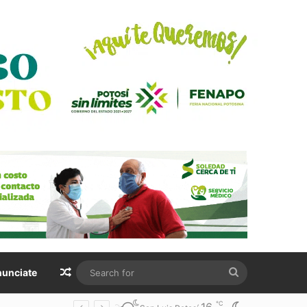
Random Article
Search
unciate
for
℃