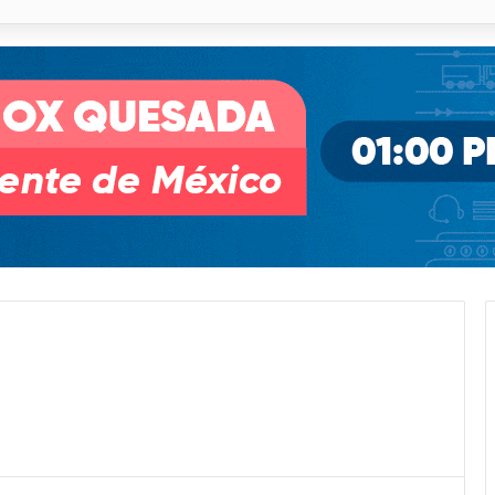
o desnivel de Circuito Potosí en la movilidad de Villa de Pozos