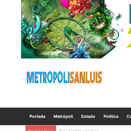
Portada
Metrópoli
Estado
Política
Cu