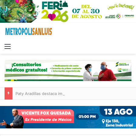
Menu
Paty Aradillas destaca impacto del nuevo desnivel de Circuito Potosí en la movilidad de Villa de Pozos