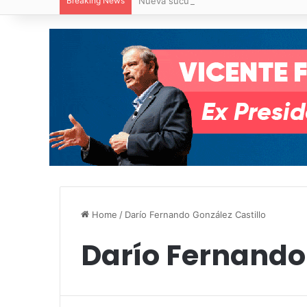
Breaking News
Nueva sucursal de CarneMart llega a V
Home
/
Darío Fernando González Castillo
Darío Fernando 