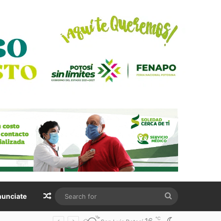
Random Article
Search
unciate
for
℃