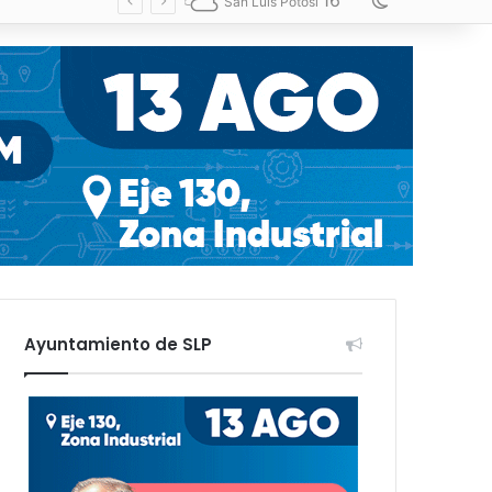
16
Switch skin
San Luis Potosí
Ayuntamiento de SLP