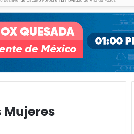
 % en incendios forestales y de pastizales
s Mujeres