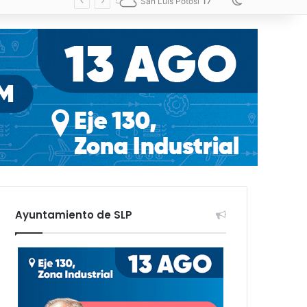
17
Switch skin
San Luis Potosí
Ayuntamiento de SLP