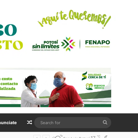
Random Article
Search
unciate
for
℃