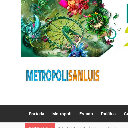
Portada
Metrópoli
Estado
Política
Cu