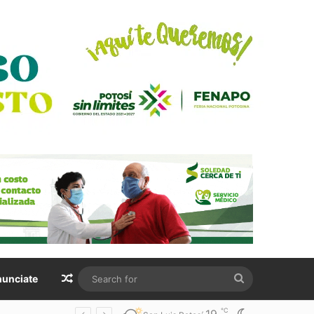
Random Article
Search
unciate
for
℃