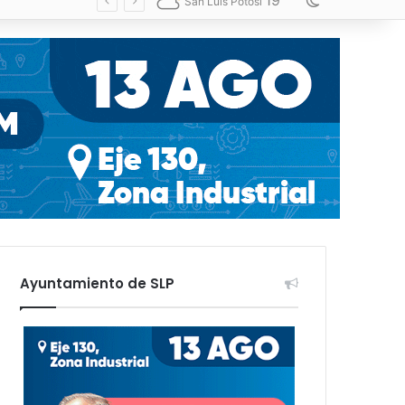
19
Switch skin
San Luis Potosí
Ayuntamiento de SLP