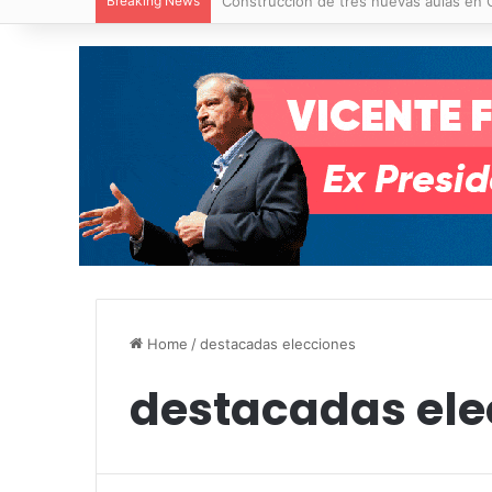
Breaking News
Construcción de tres nuevas aulas en Ca
Home
/
destacadas elecciones
destacadas ele