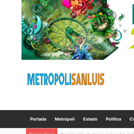
Portada
Metrópoli
Estado
Política
Cu