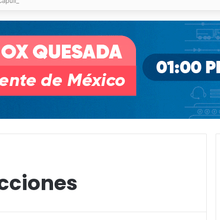
pullito III registra avances en Soledad
cciones