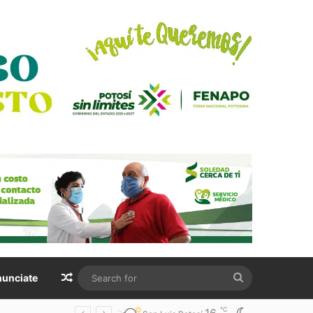
Random Article
Search
unciate
for
℃