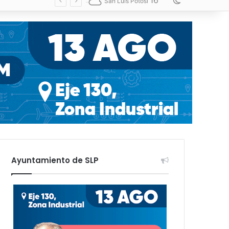
16
Switch skin
San Luis Potosí
Ayuntamiento de SLP