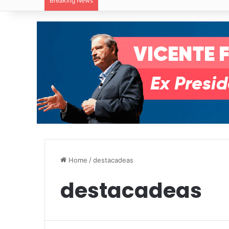
Breaking News
Villa de Pozos reporta reducción del 50
Home
/
destacadeas
destacadeas