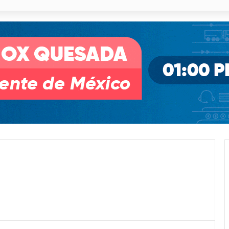
 % en incendios forestales y de pastizales