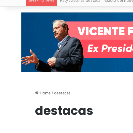
Breaking News
Villa de Pozos reporta reducción del 50
Home
/
destacas
destacas