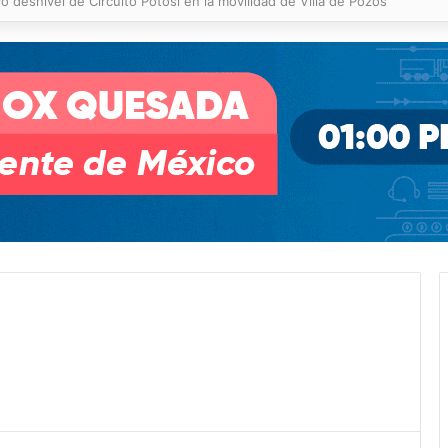
 % en incendios forestales y de pastizales