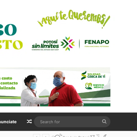
Random Article
Search
unciate
for
℃