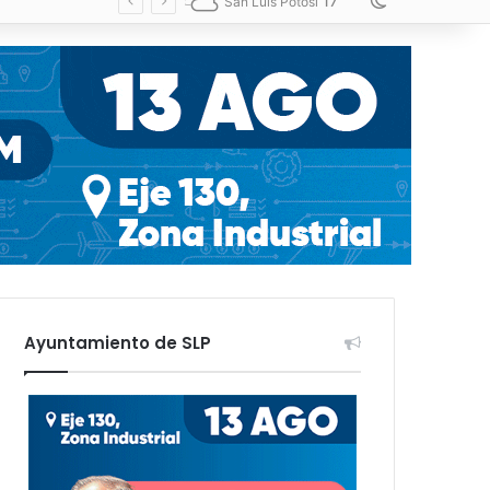
17
Switch skin
San Luis Potosí
Ayuntamiento de SLP