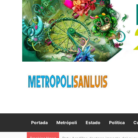
Portada
Metrópoli
Estado
Política
Cu