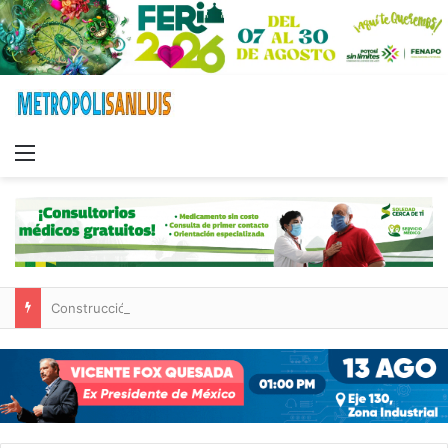
Menu
Construcción de tres nuevas aulas en Capullito III registra avances en Soledad