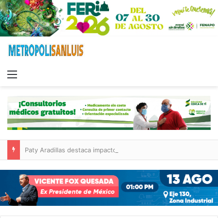
Menu
Paty Aradillas destaca impacto del nuevo desnivel de Circuito Potosí en la movilidad de Villa de Pozos