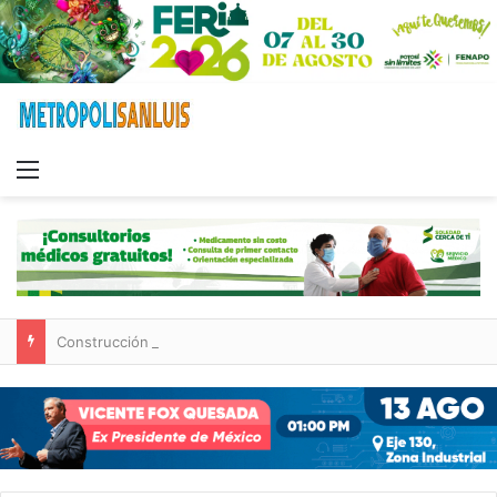
Menu
Construcción de tres nuevas aulas en Capullito III registra avances en Soledad