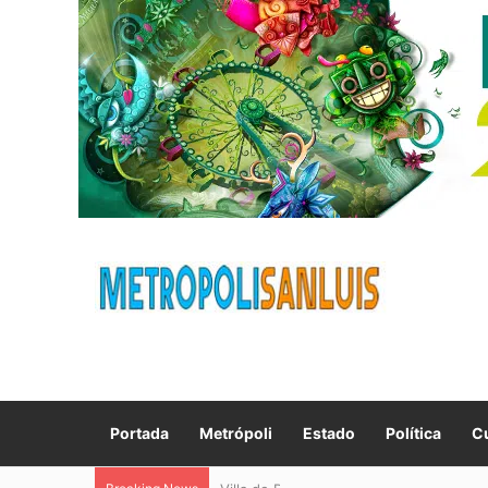
Portada
Metrópoli
Estado
Política
Cu