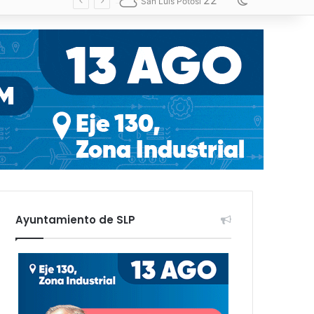
22
Switch skin
San Luis Potosí
Ayuntamiento de SLP