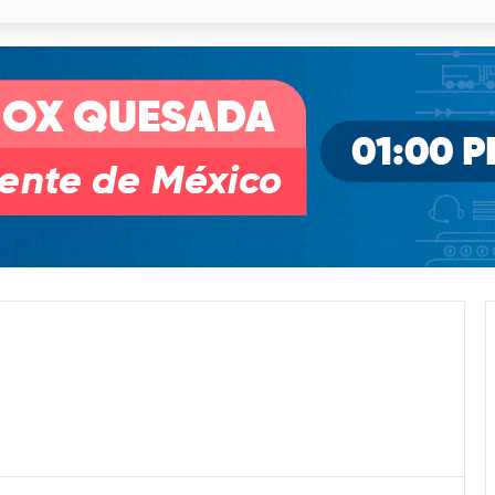
 % en incendios forestales y de pastizales