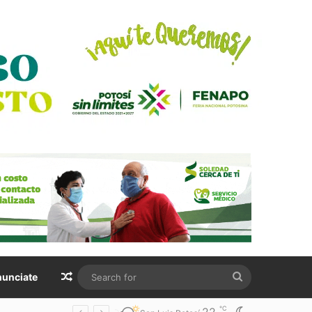
Random Article
Search
unciate
for
℃