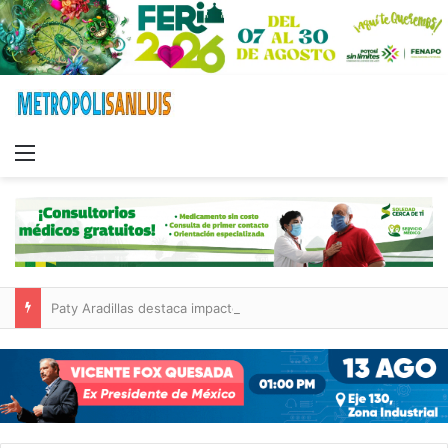
Menu
Paty Aradillas destaca impacto del nuevo desnivel de Circuito Potosí en la movilidad de Villa de Pozos