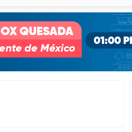
o desnivel de Circuito Potosí en la movilidad de Villa de Pozos