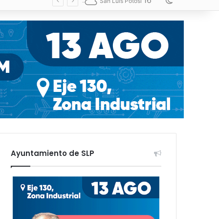
16
Switch skin
San Luis Potosí
Ayuntamiento de SLP