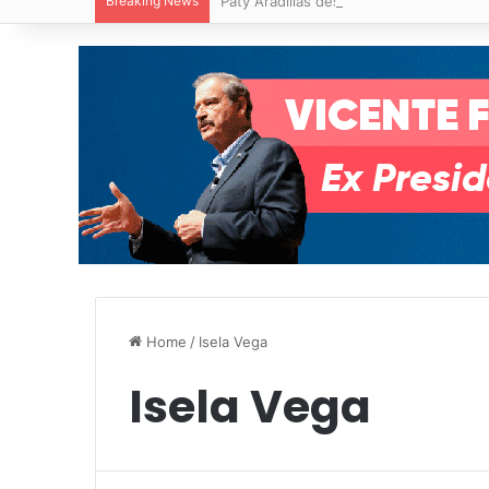
Breaking News
Paty Aradillas destaca impacto del nuev
Home
/
Isela Vega
Isela Vega