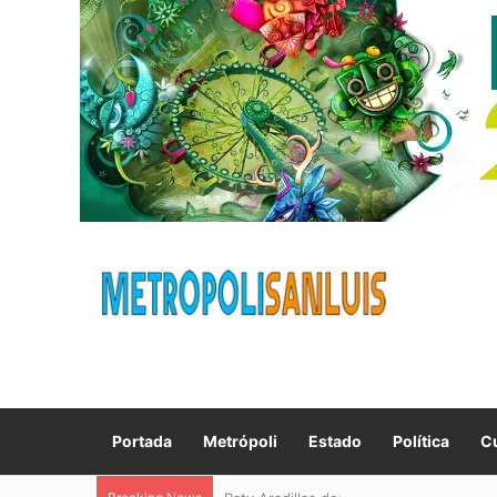
Portada
Metrópoli
Estado
Política
Cu