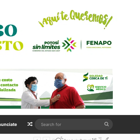
Random Article
Search
unciate
for
℃