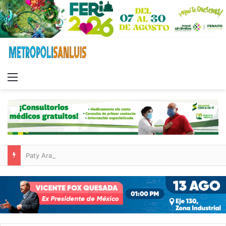
Menu
Paty Aradillas destaca impacto del nuevo desnivel de Circuito Potosí en la movilidad de Villa de Pozos