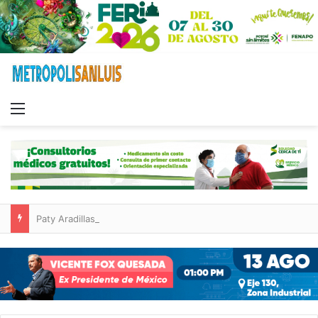
Menu
Paty Aradillas destaca impacto del nuevo desnivel de Circuito Potosí en la movilidad de Villa de Pozos