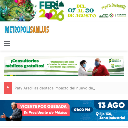
Menu
Paty Aradillas destaca impacto del nuevo desnivel de Circuito Potosí en la movilidad de Villa de Pozos