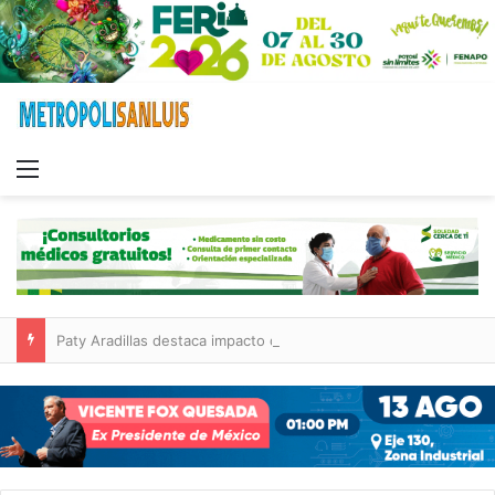
Menu
Paty Aradillas destaca impacto del nuevo desnivel de Circuito Potosí en la movilidad de Villa de Pozos