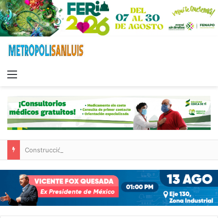
Menu
Construcción de tres nuevas aulas en Capullito III registra avances en Soledad