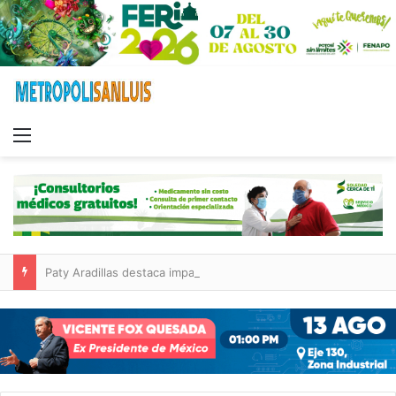
Menu
Paty Aradillas destaca impacto del nuevo desnivel de Circuito Potosí en la movilidad de Villa de Pozos