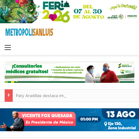
Menu
Paty Aradillas destaca impacto del nuevo desnivel de Circuito Potosí en la movilidad de Villa de Pozos