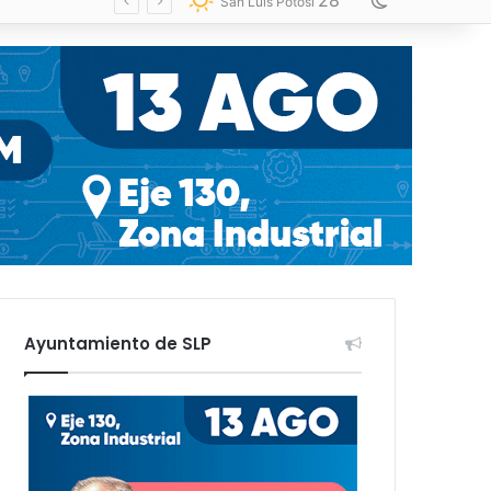
28
Switch skin
San Luis Potosí
Ayuntamiento de SLP