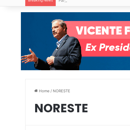
Breaking News
Paty Aradillas destaca impacto del nuev
Home
/
NORESTE
NORESTE