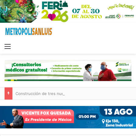
Menu
Construcción de tres nuevas aulas en Capullito III registra avances en Soledad