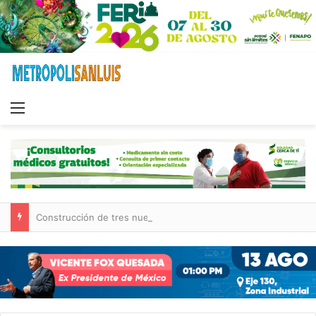
Menu
Construcción de tres nuevas aulas en Capullito III registra avances en Soledad