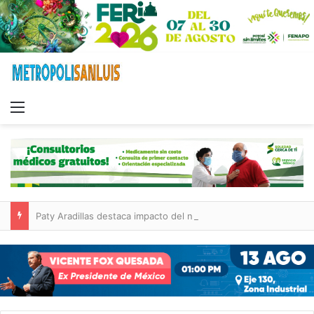
Menu
Paty Aradillas destaca impacto del nuevo desnivel de Circuito Potosí en la movilidad de Villa de Pozos