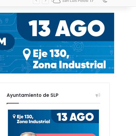
17
Switch skin
San Luis Potosí
Ayuntamiento de SLP