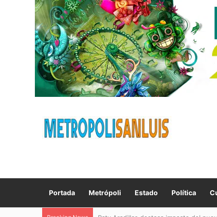
Portada
Metrópoli
Estado
Política
Cu