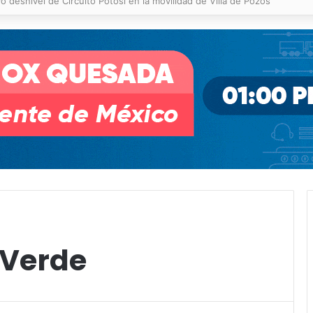
 % en incendios forestales y de pastizales
 Verde