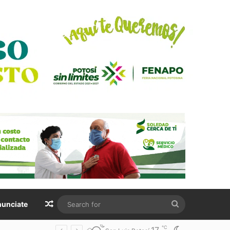
Random Article
Search
unciate
for
℃