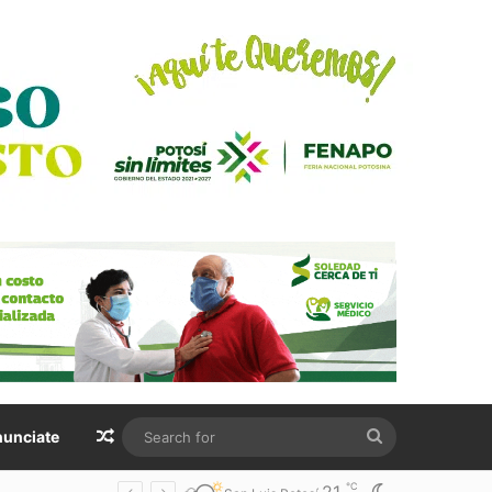
Random Article
Search
unciate
for
℃