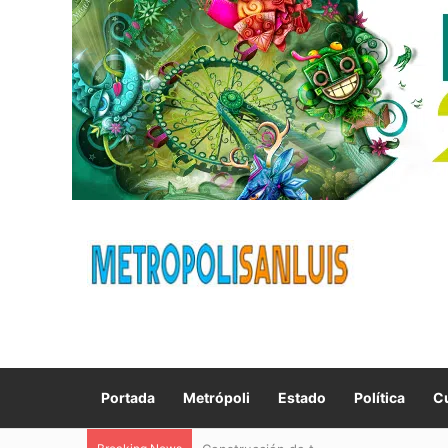
Portada
Metrópoli
Estado
Política
Cu