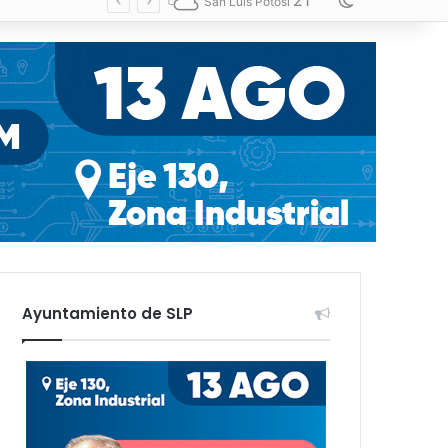
21
Switch skin
San Luis Potosí
Ayuntamiento de SLP