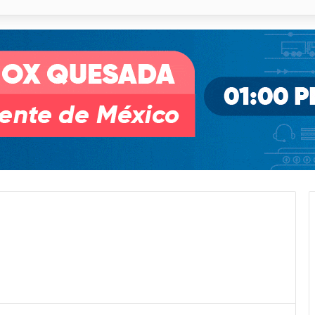
pullito III registra avances en Soledad