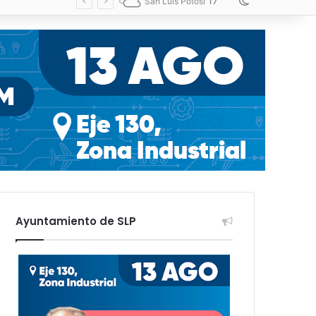
17
Switch skin
San Luis Potosí
Ayuntamiento de SLP