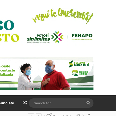
Random Article
Search
unciate
for
℃