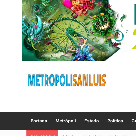
Portada
Metrópoli
Estado
Política
Cu