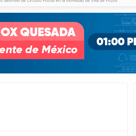
 % en incendios forestales y de pastizales