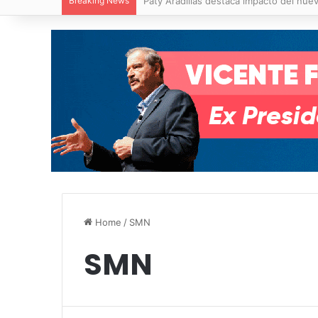
Breaking News
Villa de Pozos reporta reducción del 50
Home
/
SMN
SMN