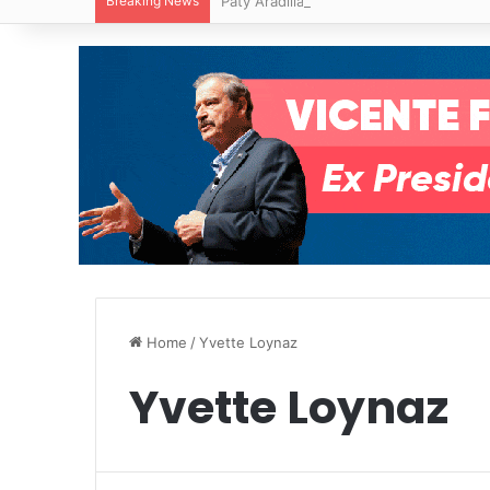
Breaking News
Paty Aradillas destaca impacto del nuev
Home
/
Yvette Loynaz
Yvette Loynaz