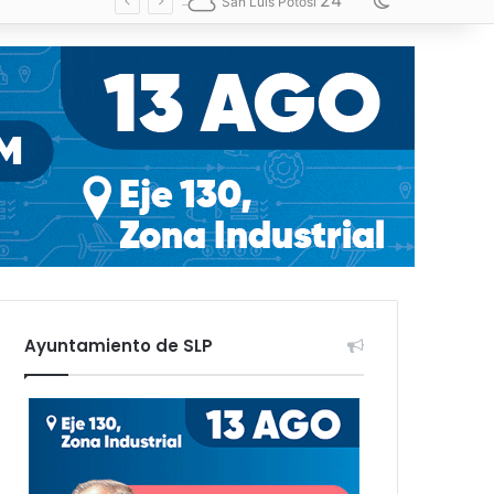
24
Switch skin
San Luis Potosí
Ayuntamiento de SLP