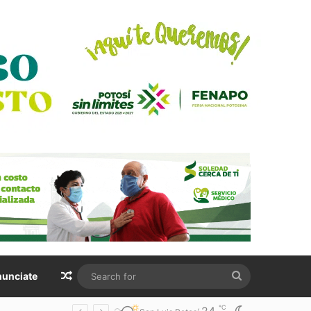
Random Article
Search
unciate
for
℃