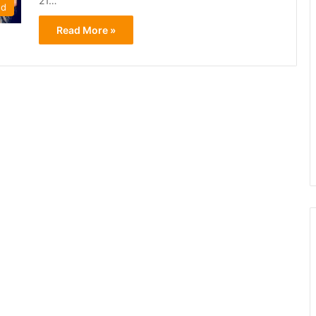
21…
ed
Read More »