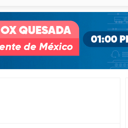
o desnivel de Circuito Potosí en la movilidad de Villa de Pozos