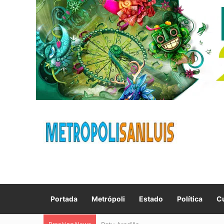
Portada
Metrópoli
Estado
Política
Cu