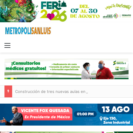
Menu
Construcción de tres nuevas aulas en Capullito III registra avances en Soledad