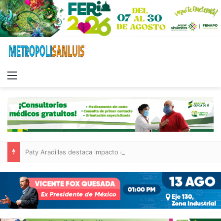
Menu
Paty Aradillas destaca impacto del nuevo desnivel de Circuito Potosí en la movilidad de Villa de Pozos