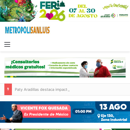
Menu
Paty Aradillas destaca impacto del nuevo desnivel de Circuito Potosí en la movilidad de Villa de Pozos