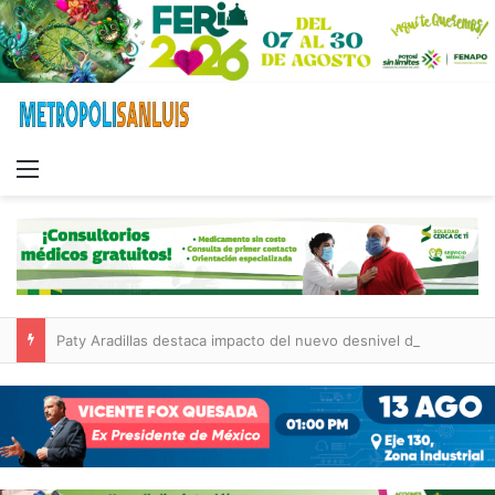
Menu
Paty Aradillas destaca impacto del nuevo desnivel de Circuito Potosí en la movilidad de Villa de Pozos