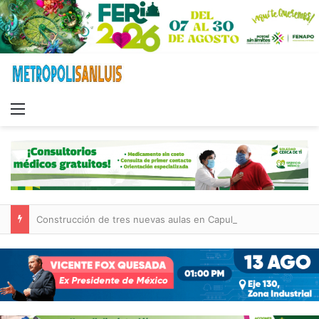
Menu
Construcción de tres nuevas aulas en Capullito III registra avances en Soledad