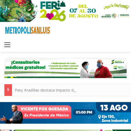
Menu
Paty Aradillas destaca impacto del nuevo desnivel de Circuito Potosí en la movilidad de Villa de Pozos