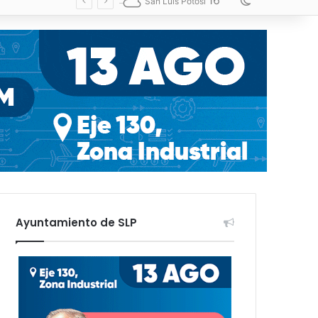
16
Switch skin
San Luis Potosí
Ayuntamiento de SLP