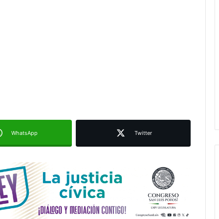
Juan Manuel Navarro alista
segundo informe en Soledad y
destaca coordinación con
Gobierno del Estado
Luis Mejía inicia diagnóstico en
Parques Tangamanga y defiende
llegada tras renunciar al PRI
WhatsApp
Twitter
Carlos Arreola pide a morenistas no
adelantarse y denuncia guerra de
bots rumbo a 2027
La Soga al Cuello:El Huasteco