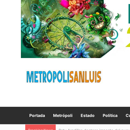
Portada
Metrópoli
Estado
Política
Cu