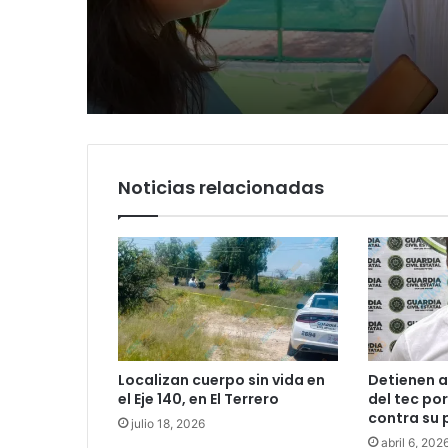
diagnóstico en Parq
morenistas no adela
Tangamanga y defi
y denuncia guerra de
llegada tras renuncia
rumbo a 2027
PRI
Noticias relacionadas
Localizan cuerpo sin vida en
Detienen a
el Eje 140, en El Terrero
del tec po
contra su 
julio 18, 2026
abril 6, 202