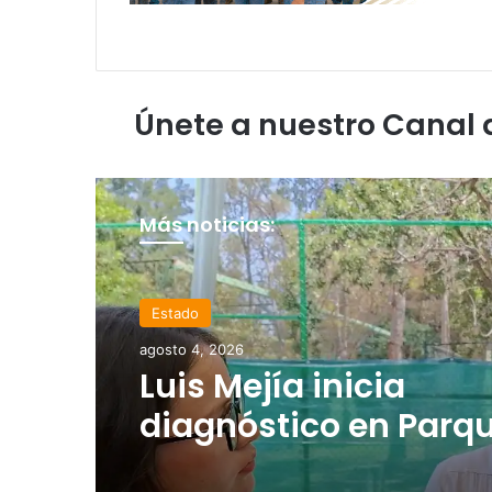
Únete a nuestro Canal
Más noticias:
Estado
Elecciones 2027
agosto 4, 2026
agosto 4, 2026
Luis Mejía inicia
Carlos Arreola pide a