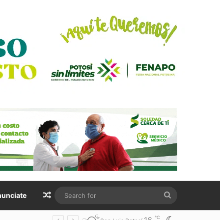
Random Article
Search
unciate
for
℃