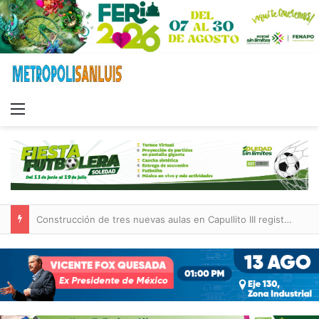
Menu
Construcción de tres nuevas aulas en Capullito III registra avances en Soledad