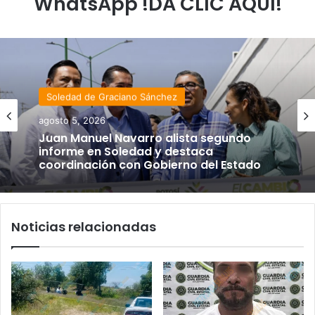
WhatsApp !DA CLIC AQUÍ!
Soledad de Graciano Sánchez
Estado
agosto 5, 2026
agosto 4, 2026
Juan Manuel Navarro alista segundo
informe en Soledad y destaca
coordinación con Gobierno del Estado
Luis Mejía inicia diagnóstico en Parques
Noticias relacionadas
Tangamanga y defiende llegada tras
renunciar al PRI