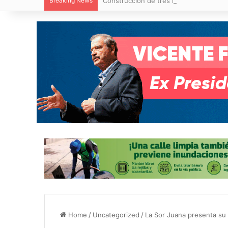
Breaking News
Construcción de tres nuevas aulas en Ca
Home
/
Uncategorized
/
La Sor Juana presenta su 