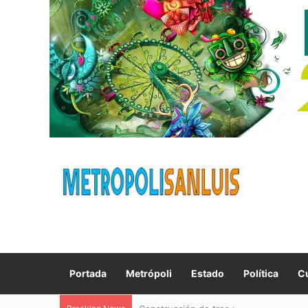
Portada
Metrópoli
Estado
Política
Cu