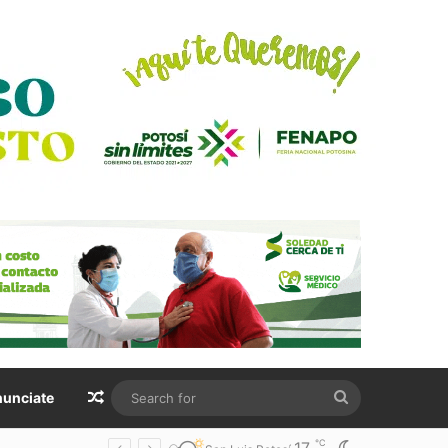
Random Article
Search
unciate
for
℃