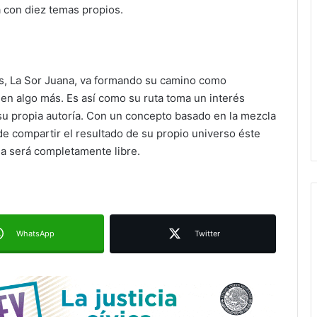
a con diez temas propios.
s, La Sor Juana, va formando su camino como
 en algo más. Es así como su ruta toma un interés
su propia autoría. Con un concepto basado en la mezcla
de compartir el resultado de su propio universo éste
a será completamente libre.
Ruth González destaca impacto del
nuevo paso a desnivel en la
movilidad estatal
Juan Manuel Navarro alista
WhatsApp
Twitter
segundo informe en Soledad y
destaca coordinación con
Gobierno del Estado
Luis Mejía inicia diagnóstico en
Parques Tangamanga y defiende