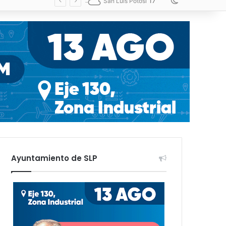
17
Switch skin
San Luis Potosí
Ayuntamiento de SLP