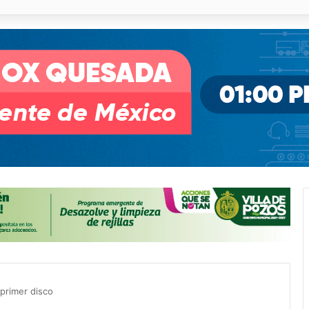
pullito III registra avances en Soledad
primer disco