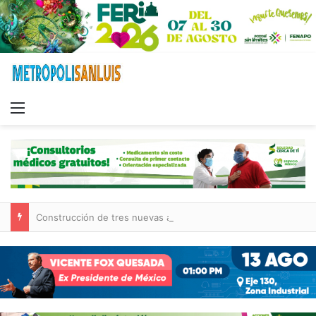
Menu
Construcción de tres nuevas aulas en Capullito III registra avances en Soledad