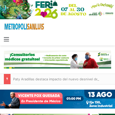
Menu
Paty Aradillas destaca impacto del nuevo desnivel de Circuito Potosí en la movilidad de Villa de Pozos