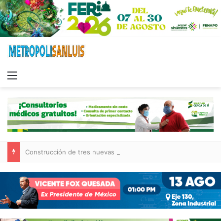
Menu
Construcción de tres nuevas aulas en Capullito III registra avances en Soledad