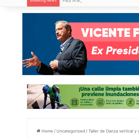
Breaking News
Paty Aradillas destaca impacto del nuev
Home
/
Uncategorized
/
Taller de Danza vertical y