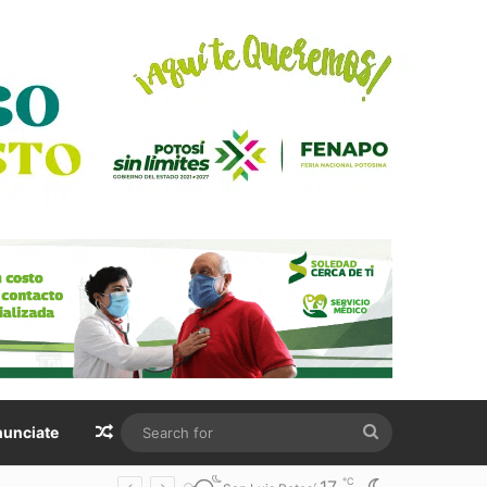
Random Article
Search
unciate
for
℃