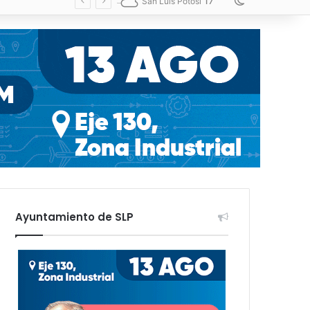
17
Switch skin
San Luis Potosí
Ayuntamiento de SLP