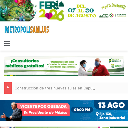
Menu
Construcción de tres nuevas aulas en Capullito III registra avances en Soledad